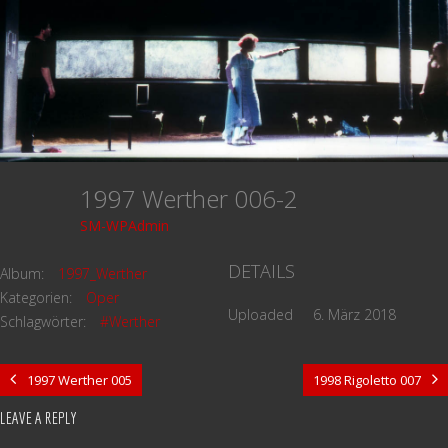
1997 Werther 006-2
SM-WPAdmin
DETAILS
Album:
1997_Werther
Kategorien:
Oper
Uploaded
6. März 2018
Schlagwörter:
#Werther
1997 Werther 005
1998 Rigoletto 007
LEAVE A REPLY