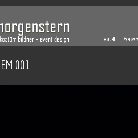
Aktuell
Werkverz
OEM 001