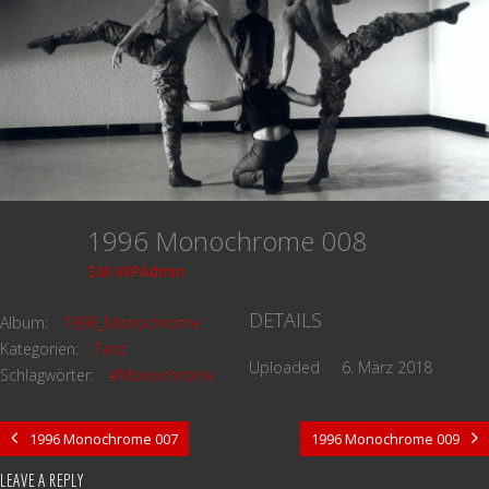
1996 Monochrome 008
SM-WPAdmin
DETAILS
Album:
1996_Monochrome
Kategorien:
Tanz
Uploaded
6. März 2018
Schlagwörter:
#Monochrome
1996 Monochrome 007
1996 Monochrome 009
LEAVE A REPLY