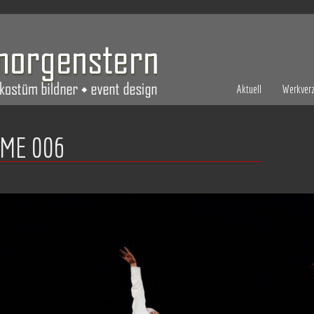
Aktuell
Werkverz
ME 006