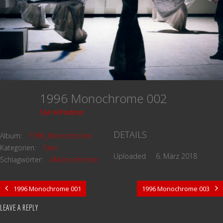
1996 Monochrome 002
SM-WPAdmin
DETAILS
Album:
1996_Monochrome
Kategorien:
Tanz
Uploaded
6. März 2018
Schlagwörter:
#Monochrome
1996 Monochrome 001
1996 Monochrome 003
LEAVE A REPLY