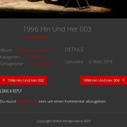
1996 Hin Und Her 003
SM-WPAdmin
DETAILS
Album:
1996_Hin_und_Her
Kategorien:
Schauspiel
Uploaded
6. März 2018
Schlagwörter:
#Hin und Her
1996 Hin Und Her 002
1996 Hin Und Her 004
LEAVE A REPLY
Du musst
angemeldet
sein, um einen Kommentar abzugeben.
Copyright Stefan Morgenstern 2023