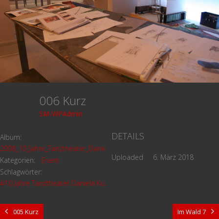
006 Kurz
SM-WPAdmin
DETAILS
Album:
2008_10_Jahre_Tanztheater_Daniela_Kurz
Uploaded
6. März 2018
Kategorien:
Event
Schlagwörter:
#10 Jahre Tanztheater Daniela Kurz
005 Kurz
Im Wald 7