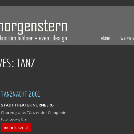
Aktuell
Werkverz
VES:
TANZ
TANZNACHT 2001
STADTTHEATER NÜRNBERG
Choreografie: Tänzer der Companie
Foto: Ludwig Olah
mehr lesen