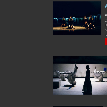
D
C
B
K
F